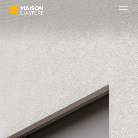
SOLUTIONS
Protections solaires
Fermetures
Agencement de terrasses
Automatisation
MAISON DU STORE
À propos
Réalisations
Emploi
Actualités et promotions
Social room