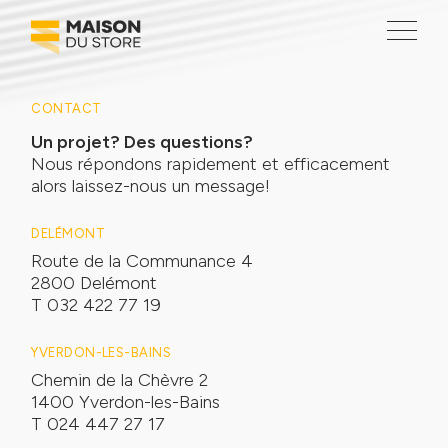
SOLUTIONS
CONTACT
Protections solaires
Un projet? Des questions?
Fermetures
Nous répondons rapidement et efficacement
Agencement de terrasses
alors laissez-nous un message!
Automatisation
DELÉMONT
Route de la Communance 4
MAISON DU STORE
2800 Delémont
À propos
T 032 422 77 19
Réalisations
YVERDON-LES-BAINS
Emploi
Chemin de la Chèvre 2
1400 Yverdon-les-Bains
Actualités et promotions
T 024 447 27 17
Social room