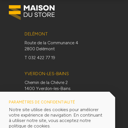
DELÉMONT
Route de la Communance 4
2800 Delémont
T 032 422 77 19
YVERDON-LES-BAINS
Chemin de la Chèvre 2
1400 Yverdon-les-Bains
T 024 447 27 17
PARAMÈTRES DE CONFIDENTIALITÉ
Notre site utilise des cookies pour améliorer
SUIVEZ-NOUS
votre expérience de navigation. En continuant
à utiliser notre site, vous acceptez notre
politique de cookies.