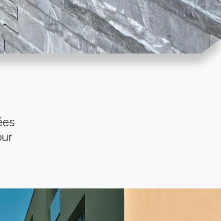
ées
our