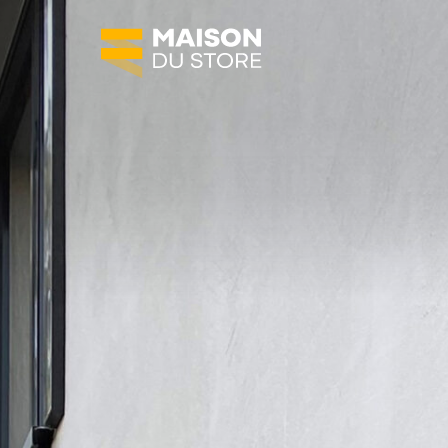
SOLUTIONS
Protections solaires
Fermetures
Agencement de terrasses
Automatisation
MAISON DU STORE
À propos