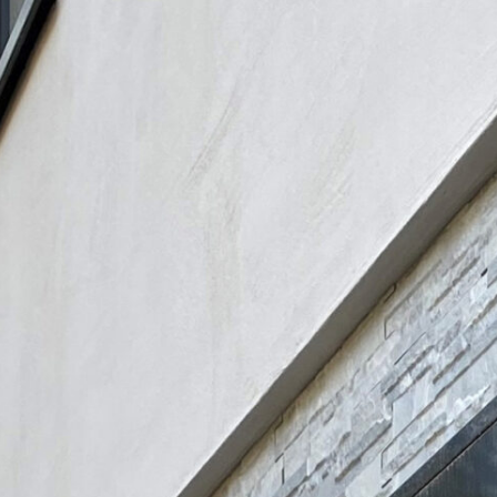
Réalisations
Emploi
Actualités et promotions
Social room
CONTACT
Formulaire de contact
Adresses et horaires