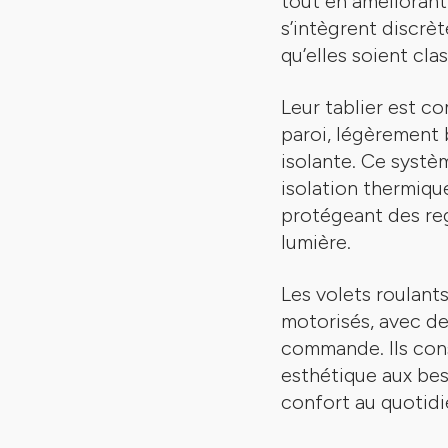
tout en améliorant 
s’intègrent discrè
qu’elles soient cl
Leur tablier est c
paroi, légèrement
isolante. Ce systè
isolation thermiqu
protégeant des reg
lumière.
Les volets roulant
motorisés, avec d
commande. Ils cons
esthétique aux bes
confort au quotidi