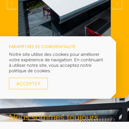
PARAMÈTRES DE CONFIDENTIALITÉ
Notre site utilise des cookies pour améliorer
votre expérience de navigation. En continuant
à utiliser notre site, vous acceptez notre
politique de cookies.
STORES EXTÉRIEURS
STORES
Store toile terrasse
Store
ACCEPTER
Nous sommes toujours
prêts à relever vos défis!