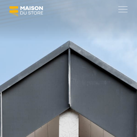
SOLUTIONS
Protections solaires
Fermetures
Agencement de terrasses
Automatisation
MAISON DU STORE
À propos
Réalisations
Emploi
Actualités et promotions
Social room