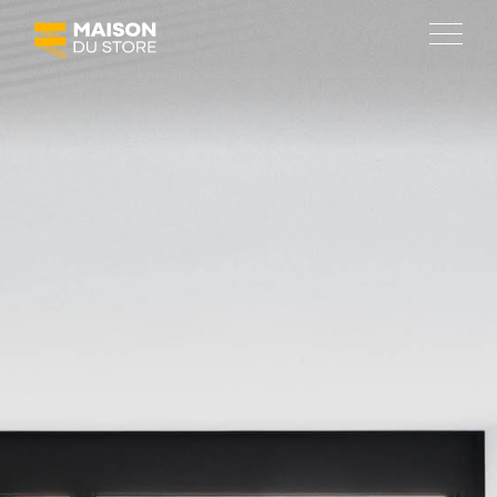
SOLUTIONS
Protections solaires
Fermetures
Agencement de terrasses
Automatisation
MAISON DU STORE
À propos
Réalisations
Emploi
Actualités et promotions
Social room