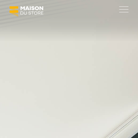
SOLUTIONS
Protections solaires
Fermetures
Agencement de terrasses
Automatisation
MAISON DU STORE
À propos
Réalisations
Emploi
Actualités et promotions
Social room