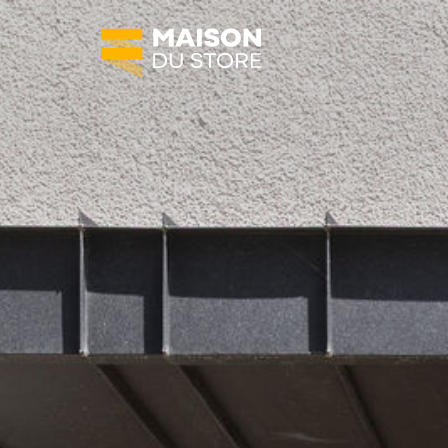
SOLUTIONS
Protections solaires
Fermetures
Agencement de terrasses
Automatisation
MAISON DU STORE
À propos