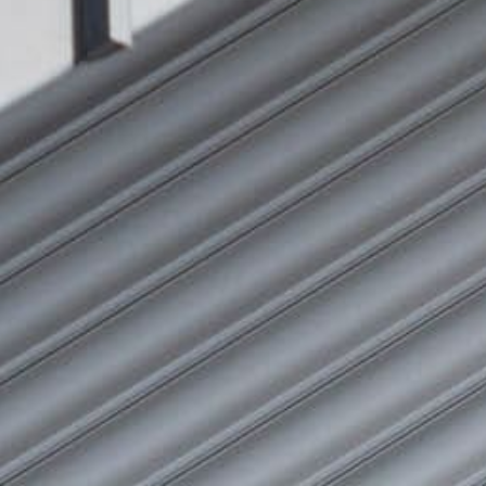
Réalisations
Emploi
Actualités et promotions
Social room
CONTACT
Formulaire de contact
Adresses et horaires