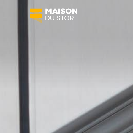
SOLUTIONS
Protections solaires
Fermetures
Agencement de terrasses
Automatisation
MAISON DU STORE
À propos