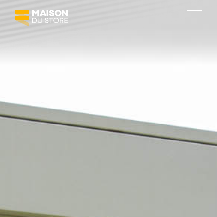
SOLUTIONS
Protections solaires
Fermetures
Agencement de terrasses
Automatisation
MAISON DU STORE
À propos
Réalisations
Emploi
Actualités et promotions
Social room