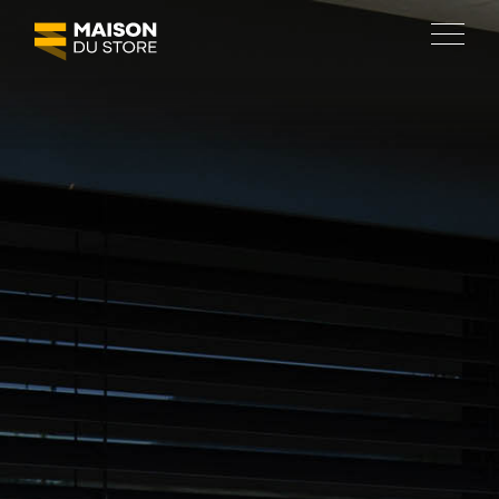
SOLUTIONS
Protections solaires
Fermetures
Agencement de terrasses
Automatisation
MAISON DU STORE
À propos
Réalisations
Emploi
Actualités et promotions
Social room